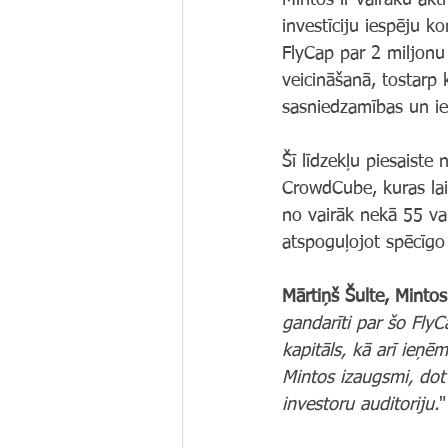
Mintos ir vairāku akt
investīciju iespēju k
FlyCap par 2 miljonu e
veicināšanā, tostarp 
sasniedzamības un ie
Šī līdzekļu piesaiste
CrowdCube, kuras lai
no vairāk nekā 55 val
atspoguļojot spēcīgo
Mārtiņš Šulte, Mintos
gandarīti par šo FlyC
kapitāls, kā arī ieņ
Mintos izaugsmi, dot
investoru auditoriju.
"