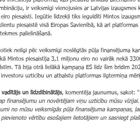
īvu investīciju platforma, kas piedāvā unikālu alternatīvo 
ombināciju, ir veiksmīgi vienojusies ar Latvijas izaugsmes 
iro piesaisti. Iegūtie līdzekļi tiks ieguldīti Mintos izaugsm
klientu piesaistē visā Eiropas Savienībā, kā arī platformas 
tekmes palielināšanā.
 notiek neilgi pēc veiksmīgi noslēgtās pūļa finansējuma k
kā Mintos piesaistīja 3,1 miljonu eiro no vairāk nekā 330
stīm. Tā bija otrā lielākā kampaņa ES līdz šim brīdim 20
 investoru uzticību un atbalstu platformas ilgtermiņa mēr
 vadītājs un līdzdibinātājs
, komentēja jaunumus, sakot: "
ap finansējumu un novērtējam viņu uzticību mūsu vīzijai. Š
ēmumi no mūsu veiksmīgās pūļa finansējuma kampaņas, ļau
 pievienoto vērtību esošajiem lietotājiem un sasniegt pla