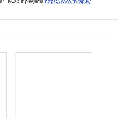
ar FlyCap ir pieejama 
https://www.flycap.lv/