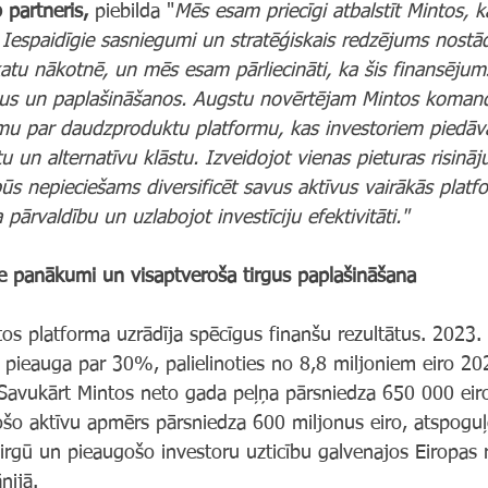
 partneris, 
piebilda "
Mēs esam priecīgi atbalstīt Mintos, k
. Iespaidīgie sasniegumi un stratēģiskais redzējums nostā
skatu nākotnē, un mēs esam pārliecināti, ka šis finansēju
 un paplašināšanos. Augstu novērtējam Mintos komand
u par daudzproduktu platformu, kas investoriem piedāvā
tu un alternatīvu klāstu. Izveidojot vienas pieturas risinā
ūs nepieciešams diversificēt savus aktīvus vairākās platf
a pārvaldību un uzlabojot investīciju efektivitāti."
ie panākumi un visaptveroša tirgus paplašināšana
tos platforma uzrādīja spēcīgus finanšu rezultātus. 2023.
pieauga par 30%, palielinoties no 8,8 miljoniem eiro 202
 Savukārt Mintos neto gada peļņa pārsniedza 650 000 eir
ošo aktīvu apmērs pārsniedza 600 miljonus eiro, atspoguļ
tirgū un pieaugošo investoru uzticību galvenajos Eiropas 
nijā.