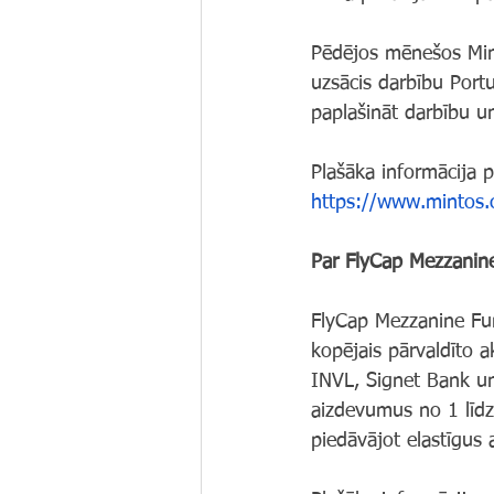
Pēdējos mēnešos Minto
uzsācis darbību Portu
paplašināt darbību un
Plašāka informācija p
https://www.mintos.
Par FlyCap Mezzanin
FlyCap Mezzanine Fun
kopējais pārvaldīto a
INVL, Signet Bank un 
aizdevumus no 1 līdz
piedāvājot elastīgus