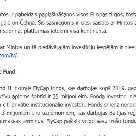
s ir pabeidzis paplašināšanos visos Eiropas tirgos, tostar
gālē un Čehijā. Šis sasniegums ir cieši saistīts ar Minto
 stiprināt platformas ietekmi visā kontinentā.
ar Mintos un tā piedāvātajām investīciju iespējām ir piee
com/lv/
.
e Fund
d II ir otrais FlyCap fonds, kas darbojas kopš 2019. gad
ktīvu apjoms šobrīd ir 35 miljoni eiro. Fonda investori ir
citi privātie institucionālie investori. Fonds sniedz nenod
 3 miljoniem eiro uzņēmumiem, kas darbojas Baltijas reģ
 atmaksas termiņus. FlyCap pašlaik veido savu trešo fond