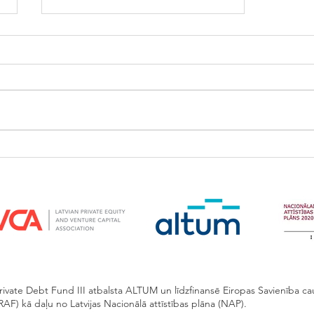
FlyCap uzsāk finansēt
uzņēmumus!
rivate Debt Fund III atbalsta ALTUM un līdzfinansē Eiropas Savienība cau
AF) kā daļu no Latvijas Nacionālā attīstības plāna (NAP).