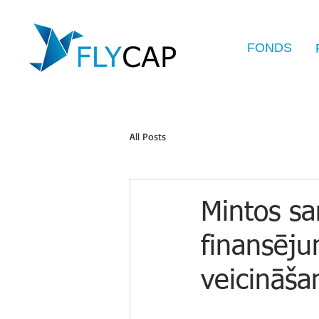
FONDS
All Posts
Mintos sa
finansēj
veicināša