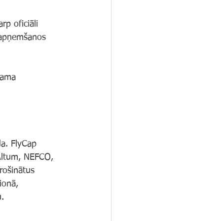
p oficiāli 
s apņemšanos 
jama 
a. FlyCap 
 Altum, NEFCO, 
rošinātus 
ionā, 
u.