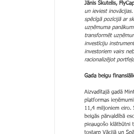
Jānis Skutelis, FlyCap
un ieviest inovācijas
spēcīgā pozīcijā ar 
uzņēmuma panākumus
transformēt uzņēmum
investīciju instrumen
investoriem vairs neb
racionalizējot portfeļ
Gada beigu finansiāl
Aizvadītajā gadā Min
platformas ieņēmumi 
11,4 miljoniem eiro.
beigās pārvaldībā es
pieaugošo klātbūtni 
tostarp Vācijā un Spā