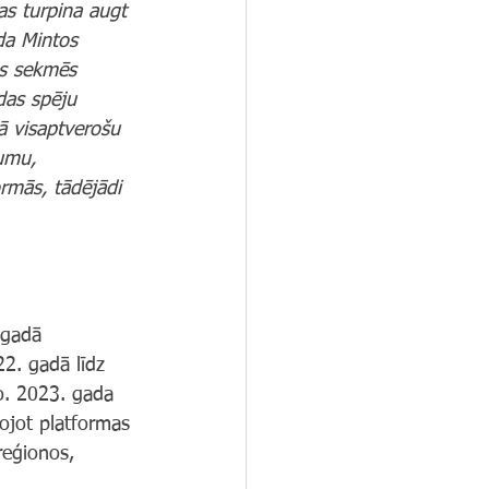
as turpina augt 
da Mintos 
ms sekmēs 
as spēju 
 visaptverošu 
jumu, 
ormās, tādējādi 
 gadā 
2. gadā līdz 
o. 2023. gada 
ojot platformas 
reģionos, 