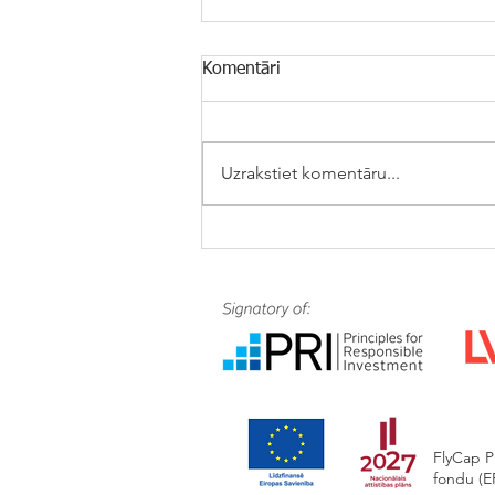
Komentāri
Uzrakstiet komentāru...
FlyCap Private Debt Fund III
AIF nodrošina finansējumu AS
Smiltenes Piens
FlyCap P
fondu (ER