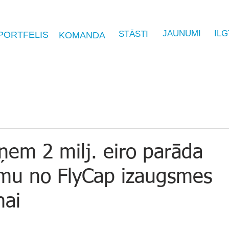
JAUNUMI
IL
STĀSTI
PORTFELIS
KOMANDA
ņem 2 milj. eiro parāda
umu no FlyCap izaugsmes
nai