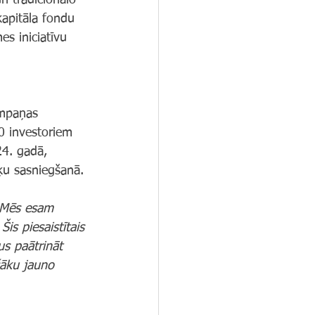
un tradicionālo 
kapitāla fondu 
es iniciatīvu 
ampaņas 
0 investoriem 
24. gadā, 
ķu sasniegšanā.
Mēs esam 
is piesaistītais 
s paātrināt 
šāku jauno 