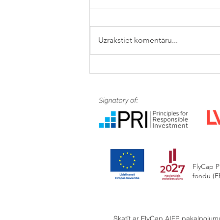
Uzrakstiet komentāru...
FlyCap Private Debt Fund III
AIF nodrošina finansējumu AS
Smiltenes Piens
FlyCap P
fondu (ER
Skatīt ar FlyCap AIFP pakalpoju