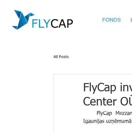
FONDS
All Posts
FlyCap i
Center O
	FlyCap Mezzanine Fund II paplašina savu darbību Baltijā, veicot pirmo investīciju 
Igaunijas uzņēmumā 