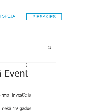
GTSPĒJA
PIESAKIES
ā Event
 nekā 19 gadus 