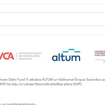
FlyCap uzsāk finansēt
uzņēmumus!
rivate Debt Fund III atbalsta ALTUM un līdzfinansē Eiropas Savienība cau
AF) kā daļu no Latvijas Nacionālā attīstības plāna (NAP).
mu un papildpakalpojumu