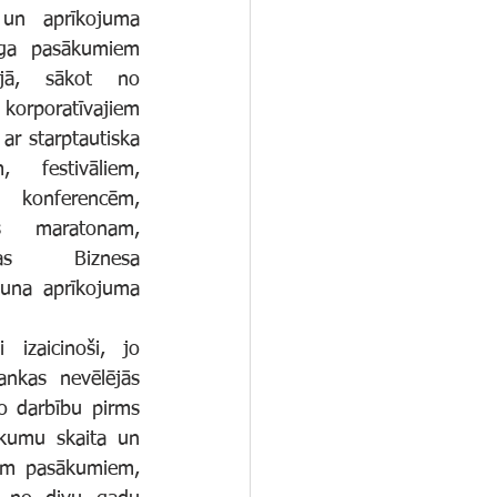
 un aprīkojuma 
a pasākumiem 
jā, sākot no 
oratīvajiem 
r starptautiska 
 festivāliem, 
konferencēm, 
s maratonam, 
as Biznesa 
una aprīkojuma 
nkas nevēlējās 
o darbību pirms 
kumu skaita un 
iem pasākumiem, 