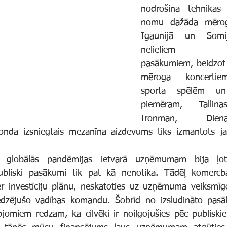
nodrošina tehnikas
nomu dažāda mērog
Igaunijā un Somi
nelieliem korp
pasākumiem, beidzot a
mēroga koncertiem,
sporta spēlēm un 
piemēram, Tallina
Ironman, Dien
onda izsniegtais mezanīna aizdevums tiks izmantots ja
bliski pasākumi tik pat kā nenotika. Tādēļ komercba
er investīciju plānu, neskatoties uz uzņēmuma veiksmīg
dzējušo vadības komandu. Šobrīd no izsludināto pasā
pjomiem redzam, ka cilvēki ir noilgojušies pēc publisk