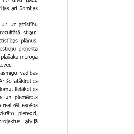
 no divu gadu 
ijas arī Somijas 
.
ultātā strauji 
īstības plānus. 
tīciju projekta 
n plašāka mēroga 
ever.
 šo atškiroties 
mu, lielākoties 
ks un piemērots 
realizēt esošos 
rāto pieredzi, 
ojektus Latvijā 