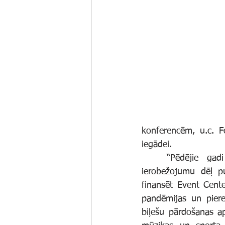
konferencēm, u.c. F
iegādei. 
	“Pēdējie gadi globālās pandēmijas ietvarā uzņēmumam bija ļoti izaicinoši, jo 
ierobežojumu dēļ pu
finansēt Event Cent
pandēmijas un piere
biļešu pārdošanas a