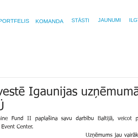
JAUNUMI
IL
STĀSTI
PORTFELIS
KOMANDA
nvestē Igaunijas uzņēmum
Ü
Event Center.
Uzņēmums jau vairāk