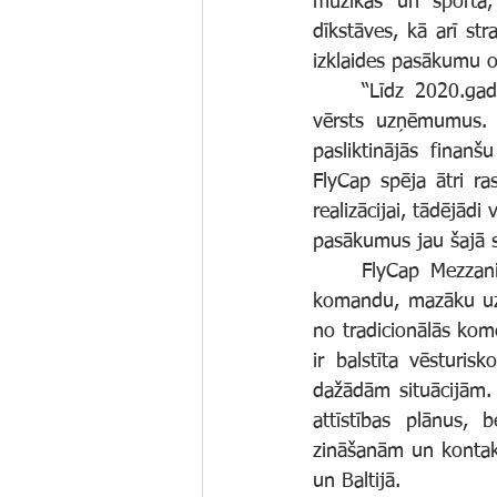
mūzikas un sporta
dīkstāves, kā arī str
izklaides pasākumu or
	“Līdz 2020.gadam Event Center OÜ bija pierādījis sevi kā veiksmīgs un uz attīstību 
vērsts uzņēmumus. T
pasliktinājās finanš
FlyCap spēja ātri ra
realizācijai, tādējād
pasākumus jau šajā s
	FlyCap Mezzanine Fund II fokusējas uz uzņēmuma potenciālu un prasmīgu vadības 
komandu, mazāku uzsv
no tradicionālās kom
ir balstīta vēsturis
dažādām situācijām. 
attīstības plānus, 
zināšanām un kontakt
un Baltijā.