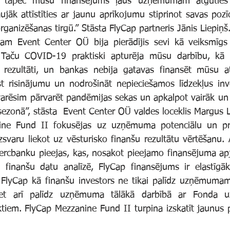
, tāpēc mūsu finansējums ļaus uzņēmumam atgūties
aujāk attīstīties ar jaunu aprīkojumu stiprinot savas pozīc
ganizēšanas tirgū.” Stāsta FlyCap partneris Jānis Liepiņš
aču COVID-19 praktiski apturēja mūsu darbību, kā rez
u rezultāti, un bankas nebija gatavas finansēt mūsu att
st risinājumu un nodrošināt nepieciešamos līdzekļus inves
i varēsim pārvarēt pandēmijas sekas un apkalpot vairāk u
ezonā”, stāsta  Event Center OÜ valdes loceklis Margus L
aru liekot uz vēsturisko finanšu rezultātu vērtēšanu. Ar
ercbanku pieejas, kas, nosakot pieejamo finansējuma apjo
ko finanšu datu analīzē, FlyCap finansējums ir elastīgā
FlyCap kā finanšu investors ne tikai palīdz uzņēmumam 
bet arī palīdz uzņēmuma tālākā darbībā ar Fonda uzk
iem. FlyCap Mezzanine Fund II turpina izskatīt jaunus pr